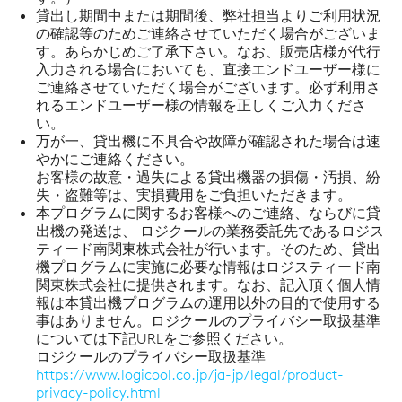
貸出し期間中または期間後、弊社担当よりご利用状況
の確認等のためご連絡させていただく場合がございま
す。あらかじめご了承下さい。なお、販売店様が代行
入力される場合においても、直接エンドユーザー様に
ご連絡させていただく場合がございます。必ず利用さ
れるエンドユーザー様の情報を正しくご入力くださ
い。
万が一、貸出機に不具合や故障が確認された場合は速
やかにご連絡ください。
お客様の故意・過失による貸出機器の損傷・汚損、紛
失・盗難等は、実損費用をご負担いただきます。
本プログラムに関するお客様へのご連絡、ならびに貸
出機の発送は、 ロジクールの業務委託先であるロジス
ティード南関東株式会社が行います。そのため、貸出
機プログラムに実施に必要な情報はロジスティード南
関東株式会社に提供されます。なお、記入頂く個人情
報は本貸出機プログラムの運用以外の目的で使用する
事はありません。ロジクールのプライバシー取扱基準
については下記URLをご参照ください。
ロジクールのプライバシー取扱基準
https://www.logicool.co.jp/ja-jp/legal/product-
privacy-policy.html