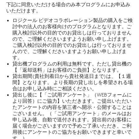
下記に同意いただける場合のみ本プログラムにお申込み
いただけます。
ロジクール ビデオコラボレーション製品の購入をご検
討中の法人のお客様向けのプログラムとなります。ご
購入検討以外の目的でのお貸出しは行っておりません
ので、ご理解くださいますようお願い申し上げます。
ご購入検討以外の目的でのお貸出しは行っておりませ
んので、ご理解くださいますようお願い申し上げま
す。
貸出機プログラムの利用は無料です。ただし貸出機の
【「返却送料」はお客様のご負担】となります。
貸出期間(貴社到着日から貴社発送日まで)は、【１週
間】となります。 より長期の貸し出しを希望される場
合はお申し込み時にご相談ください。
貸出し後に【「ご試用アンケート」（WEBフォームに
より回答）にご協力】いただきます。ご提出いただい
たアンケートの内容を第三者へ開示・公開することは
ございません。（「ご試用アンケート」のメールはお
申し込み後、自動で送付されます。貸出前のお客様に
届く場合がございますので予めご了承いただき、ご利
用後にアンケートのご協力をお願いできますと幸いで
す。）